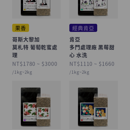
果香
經典肯亞
哥斯大黎加
肯亞
莫札特 葡萄乾蜜處
多門處理廠 黑莓甜
理
心 水洗
NT$1780 ~ $3000
NT$1110 ~ $1660
/1kg~2kg
/1kg~2kg