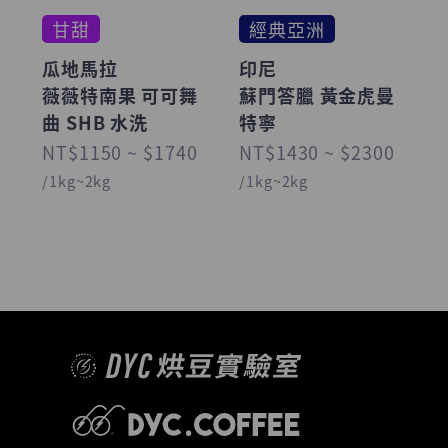
甘甜
經典亞洲
瓜地馬拉
印尼
薇薇特南果 可可舞
蘇門答臘 黃金虎曼
曲 SHB 水洗
特寧
NT$1150 ~ $1740
NT$1430 ~ $2300
/1kg~2kg
/1kg~2kg