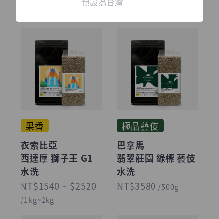
預設為台灣
/1kg~2kg
/1kg~2kg
果香
極品藝伎
衣索比亞
巴拿馬
西達摩 獅子王 G1
翡翠莊園 綠標 藝伎
水洗
水洗
NT$1540 ~ $2520
NT$3580
/500g
/1kg~2kg