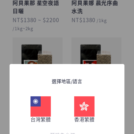
阿貝果那 星空夜語
阿貝果娜 晨光序曲
日曬
水洗
NT$1380 ~ $2200
NT$1380
/1kg
/1kg~2kg
選擇地區/語言
冠軍產區
甘甜
衣索比亞
尼加拉瓜
古吉 罕貝拉 果韻 慢
鬥牛士 H1品種 紅
台灣繁體
香港繁體
乾日曬
蜜處理
NT$1810 ~ $3060
NT$1570 ~ $2580