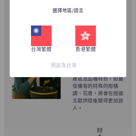
選擇地區/語言
北歐快烘
台灣繁體
香港繁體
擅長烈火輕烘焙，手法
大膽創新，注重咖啡豆
香氣的呈現，保留著最
預設為台灣
顯著的風味，放大生豆
產區及品種特色，如藝
伎擁有的特殊的柑橘
調、花香，將會在經過
北歐烘焙後變得更加迷
人。