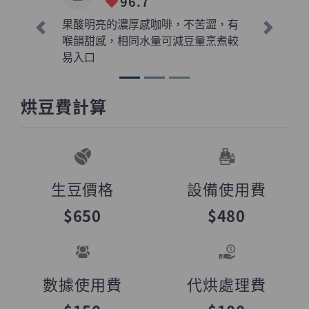
96.7
果酸明亮的濃厚感咖啡，不苦澀，有
上一則
下一則
喉韻甜感，相同水量可減豆量烹煮較
易入口
烘豆費計算
生豆價格
設備使用費
$650
$480
數據使用費
代烘處理費