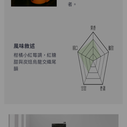
者。
風味敘述
柑橘小紅莓調，紅糖
甜與炭焙烏龍交織尾
韻