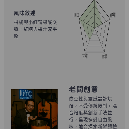
風味敘述
柑橘與小紅莓果酸交
織，紅糖與果汁感平
衡
老闆創意
依豆性與靈感設計烘
焙，不受傳統限制，混
合焙度與創新手法並
行，呈現多變自由風
味，適合探索新鮮體驗