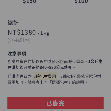
$150
$100
總計
NT$1380
/1kg
(分裝成1包)
注意事項
咖啡豆會在烘焙過程中蒸發水份而減少重量，
1公斤生
豆
烘焙後可獲得
約840~880公克熟豆
。
代烘處理費含
2磅包材費用
，超過部分將依實際包材
費用加收，請參考上方「選擇包材」的說明。
已售完