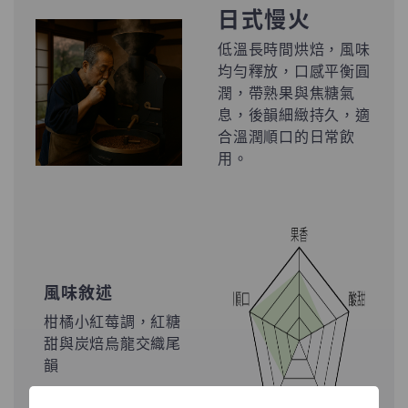
日式慢火
低溫長時間烘焙，風味
均勻釋放，口感平衡圓
潤，帶熟果與焦糖氣
息，後韻細緻持久，適
合溫潤順口的日常飲
用。
風味敘述
柑橘小紅莓調，紅糖
甜與炭焙烏龍交織尾
韻