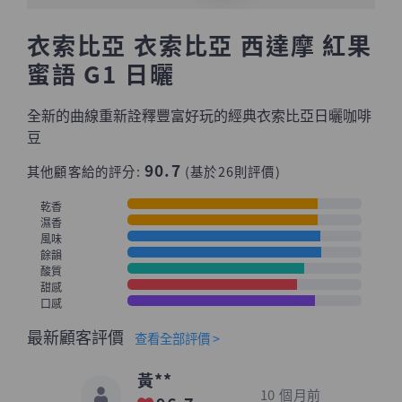
衣索比亞 衣索比亞 西達摩 紅果
蜜語 G1 日曬
全新的曲線重新詮釋豐富好玩的經典衣索比亞日曬咖啡
豆
90.7
其他顧客給的評分:
(基於26則評價)
乾香
濕香
風味
餘韻
酸質
甜感
口感
最新顧客評價
查看全部評價 >
黃**
10 個月前