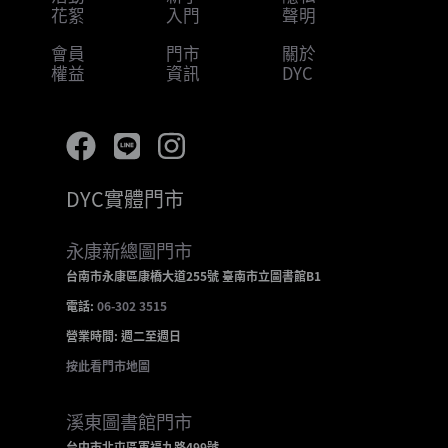
花絮
入門
聲明
會員
門市
關於
權益
資訊
DYC
DYC實體門市
永康新總圖門市
台南市永康區康橋大道255號 臺南市立圖書館B1
電話:
06-302 3515
營業時間: 週二至週日
按此看門市地圖
溪東圖書館門市
台中市北屯區軍福九路499號